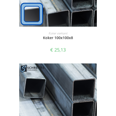
SELECTEER OPTIES
Koker vierkant
Koker 100x100x8
€
25,13