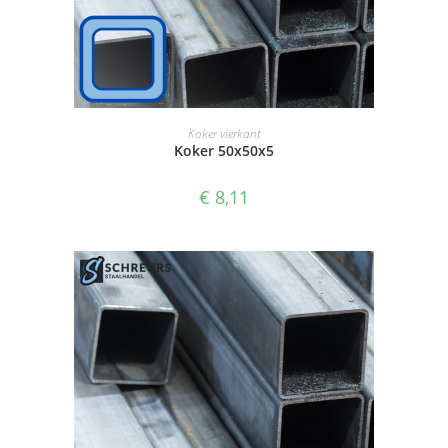
SELECTEER OPTIES
Koker vierkant
Koker 50x50x5
€
8,11