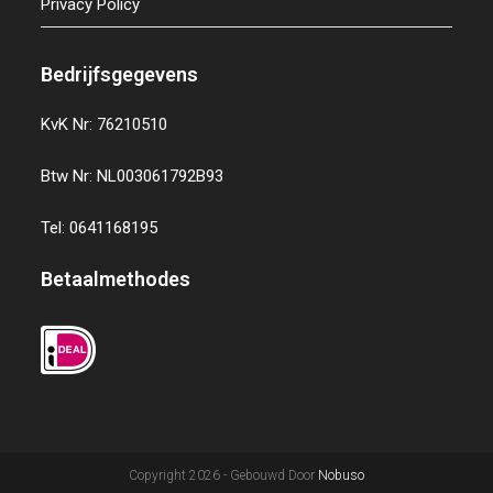
Privacy Policy
Bedrijfsgegevens
KvK Nr: 76210510
Btw Nr: NL003061792B93
Tel: 0641168195
Betaalmethodes
Copyright 2026 - Gebouwd Door
Nobuso