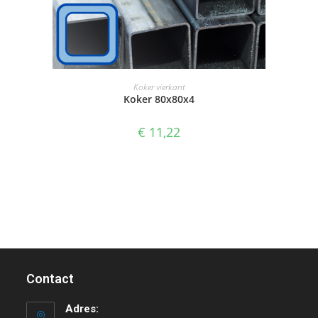
SELECTEER OPTIES
Koker vierkant
Koker 80x80x4
€
11,22
Contact
Adres: