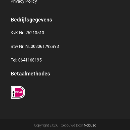
Privacy Policy
Bedrijfsgegevens
KvK Nr: 76210510
Btw Nr: NL003061792B93
Tel: 0641168195
Betaalmethodes
Copyright 2026 - Gebouwd Door
Nobuso