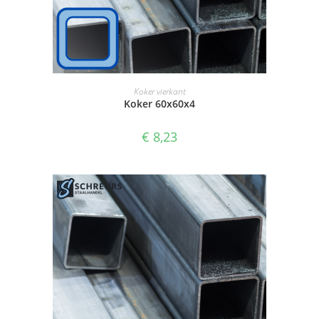
SELECTEER OPTIES
Koker vierkant
Koker 60x60x4
€
8,23