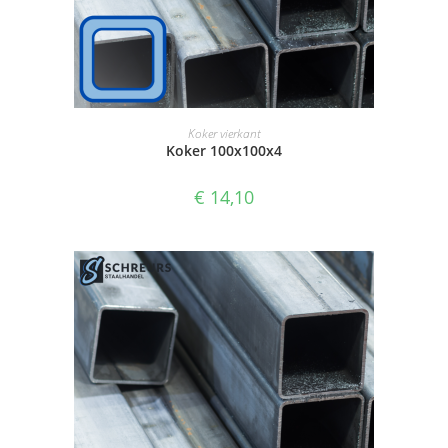
SELECTEER OPTIES
Koker vierkant
Koker 100x100x4
€
14,10