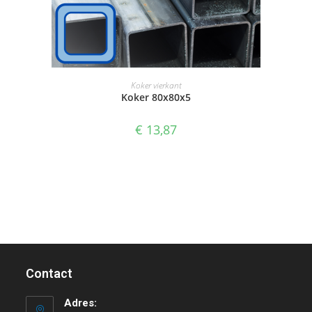
SELECTEER OPTIES
Koker vierkant
Koker 80x80x5
€
13,87
Contact
Adres: