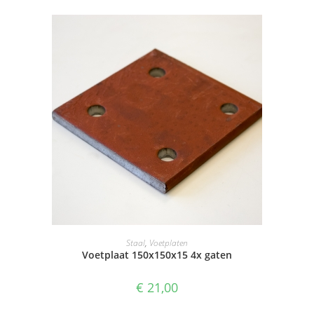
SELECTEER OPTIES
Staal
,
Voetplaten
Voetplaat 150x150x15 4x gaten
€
21,00