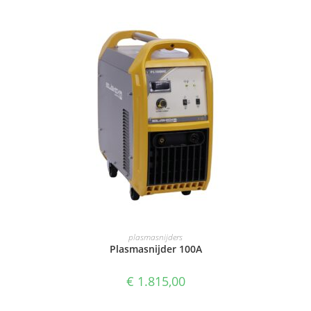
TOEVOEGEN AAN WINKELWAGEN
plasmasnijders
Plasmasnijder 100A
€
1.815,00