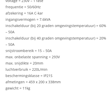
voltage = 230V – 1 fase
frequentie = 50/60Hz
afzekering = 16A C-kar
ingangsvermogen = 7.6kVA
inschakelduur (bij 20 graden omgevingstemperatuur) = 60%
– 50A
inschakelduur (bij 40 graden omgevingstemperatuur) = 20%
– 50A
snijstroombereik = 15 – 50A
max. onbelaste spanning = 293V
max. snijdikte = 20mm
luchtverbruik = 220L/min
beschermingsklasse = IP21S
afmetingen = 459 x 200 x 338mm
gewicht = 11kg
Gerelateerde producten