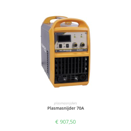
TOEVOEGEN AAN WINKELWAGEN
plasmasnijders
Plasmasnijder 70A
€
907,50