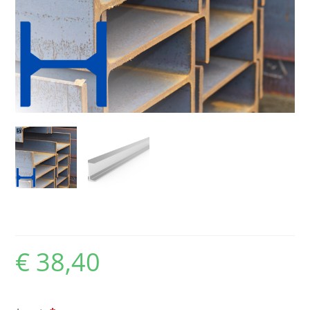
IPE 180
€
38,40