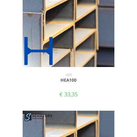
SELECTEER OPTIES
HEA
HEA100
€
33,35