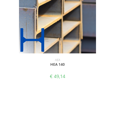
SELECTEER OPTIES
HEA
HEA 140
€
49,14