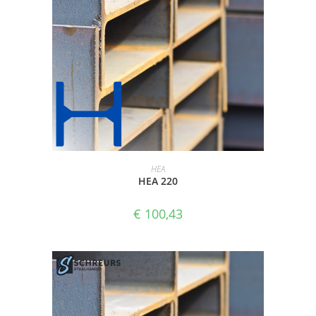
SELECTEER OPTIES
HEA
HEA 220
€
100,43